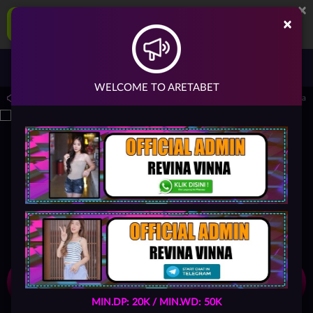
×
ARETABET Aplikasi Mobile
×
UNDUH
Jangan tampilkan lagi hari ini
Masuk
Daftar
WELCOME TO ARETABET
 REVINA : https://t.me/revina_vina
Link Alternatif ARETABET : https://aretabe
JACKPOT
PLAY
IDR
12,700,318,759
MIN.DP: 20K / MIN.WD: 50K