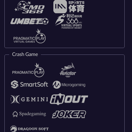
Crash Game