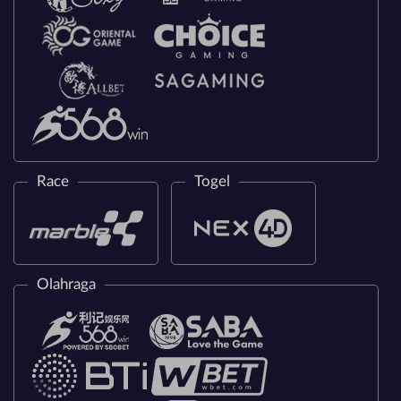
Race
Togel
Olahraga