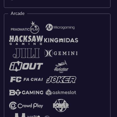
Arcade