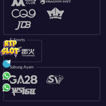
E-Sports
Sabung Ayam