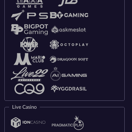
Live Casino