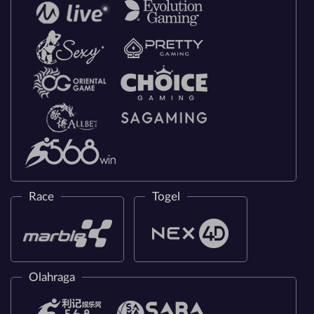
Race
Togel
Olahraga