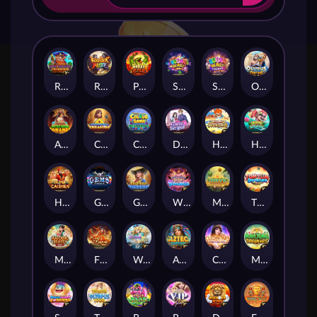
REDBEARD TREASURE
Rooster Blitz
Pedas Gila
Sugar Blast
Sugar Blast Frenzy
Olympus Fortune
Aztec Rush Bonanza
Cleopatra's Treasure
Colour Game Mega Bonus
Dear Senpai
HEAVENLY FEAST WITH WUKONG
Hippo Splash
Hunk Cai Shen
Gems of Valhalla
Gold Rush Bonanza
WILD WITCH SUGAR BONANZA
MAYA TEMPLE OF FORTUNE
TOMYUM BONANZA
Mahjong Beauty
Flame of Fortune
Wonder Ace
Aztec Fortune
Cleopatra's Fortune Ways
Mahjong Dragon Ways