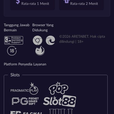
Rata-rata 1 Menit
Rata-rata 2 Menit
Tanggung Jawab
Browser Yang
Bermain
Didukung
©2026 ARETABET. Hak cipta
dilindungi | 18+
Platform Penyedia Layanan
Slots