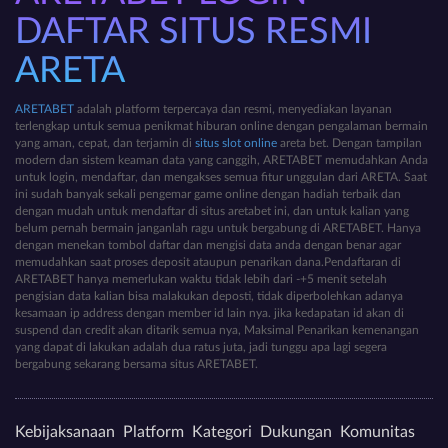
DAFTAR SITUS RESMI
ARETA
ARETABET
adalah platform terpercaya dan resmi, menyediakan layanan
terlengkap untuk semua penikmat hiburan online dengan pengalaman bermain
yang aman, cepat, dan terjamin di
situs slot online
areta bet. Dengan tampilan
modern dan sistem keaman data yang canggih, ARETABET memudahkan Anda
untuk login, mendaftar, dan mengakses semua fitur unggulan dari ARETA. Saat
ini sudah banyak sekali pengemar game online dengan hadiah terbaik dan
dengan mudah untuk mendaftar di situs aretabet ini, dan untuk kalian yang
belum pernah bermain janganlah ragu untuk bergabung di ARETABET. Hanya
dengan menekan tombol daftar dan mengisi data anda dengan benar agar
memudahkan saat proses deposit ataupun penarikan dana.Pendaftaran di
ARETABET hanya memerlukan waktu tidak lebih dari -+5 menit setelah
pengisian data kalian bisa malakukan deposti, tidak diperbolehkan adanya
kesamaan ip address dengan member id lain nya. jika kedapatan id akan di
suspend dan credit akan ditarik semua nya, Maksimal Penarikan kemenangan
yang dapat di lakukan adalah dua ratus juta, jadi tunggu apa lagi segera
bergabung sekarang bersama situs ARETABET.
Kebijaksanaan
Platform
Kategori
Dukungan
Komunitas