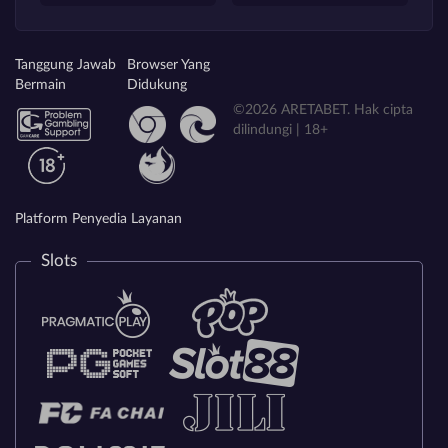
Tanggung Jawab
Browser Yang
Bermain
Didukung
©2026 ARETABET. Hak cipta
dilindungi | 18+
Platform Penyedia Layanan
Slots