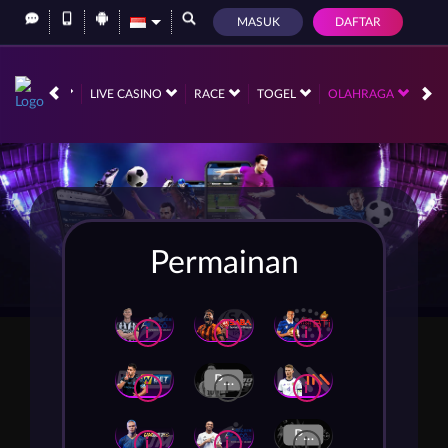
MASUK
DAFTAR
S
SLOTS
LIVE CASINO
RACE
TOGEL
OLAHRAGA
CR
Permainan
i
i
i
i
i
i
i
i
i