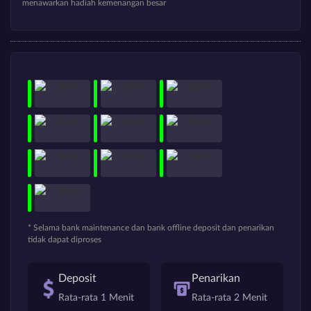
menawarkan hadiah kemenangan besar
* Selama bank maintenance dan bank offline deposit dan penarikan
tidak dapat diproses
Deposit
Penarikan
Rata-rata 1 Menit
Rata-rata 2 Menit