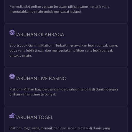
Penyedia slot online dengan beragam pilihan game menarik yang
memudahkan pemain untuk mencapai jackpot
TARUHAN OLAHRAGA
Sportsbook Gaming Platform Terbaik menawarkan lebih banyak game,
odds yang lebih tinggi, dan menyediakan pilihan yang lebih banyak
untuk pemain.
TARUHAN LIVE KASINO
Platform Pilihan bagi perusahaan-perusahaan terbaik di dunia, dengan
pilihan variasi game terbanyak
TARUHAN TOGEL
Platform togel yang menarik dari perusahan terbaik di dunia yang