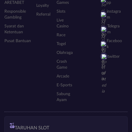
ARETABET
Games
pp
Loyalty
Responsible
Slots
instagra
Referral
Gambling
m
Live
Syarat dan
Casino
Telegra
Ketentuan
m
Race
Pusat Bantuan
Faceboo
Togel
k
Olahraga
twitter
Crash
Game
Arcade
E-Sports
Sabung
Ayam
TARUHAN SLOT