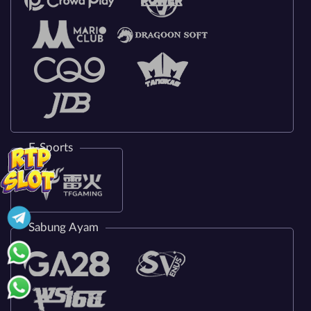
E-Sports
Sabung Ayam