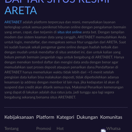
ARETA
ARETABET
adalah platform terpercaya dan resmi, menyediakan layanan
terlengkap untuk semua penikmat hiburan online dengan pengalaman bermain
yang aman, cepat, dan terjamin di
situs slot online
areta bet. Dengan tampilan
modern dan sistem keaman data yang canggih, ARETABET memudahkan Anda
untuk login, mendaftar, dan mengakses semua fitur unggulan dari ARETA. Saat
ini sudah banyak sekali pengemar game online dengan hadiah terbaik dan
dengan mudah untuk mendaftar di situs aretabet ini, dan untuk kalian yang
belum pernah bermain janganlah ragu untuk bergabung di ARETABET. Hanya
dengan menekan tombol daftar dan mengisi data anda dengan benar agar
memudahkan saat proses deposit ataupun penarikan dana.Pendaftaran di
ARETABET hanya memerlukan waktu tidak lebih dari -+5 menit setelah
pengisian data kalian bisa malakukan deposti, tidak diperbolehkan adanya
kesamaan ip address dengan member id lain nya. jika kedapatan id akan di
suspend dan credit akan ditarik semua nya, Maksimal Penarikan kemenangan
yang dapat di lakukan adalah dua ratus juta, jadi tunggu apa lagi segera
bergabung sekarang bersama situs ARETABET.
Kebijaksanaan
Platform
Kategori
Dukungan
Komunitas
Tentang
Promosi
Hot
Whatsa